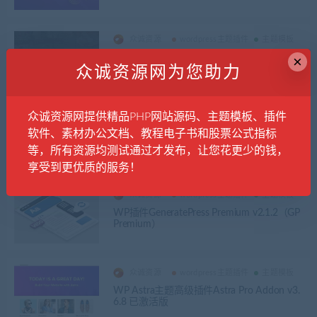
众诚资源
wordpress主题插件
主题模板
WordPress 新闻/博客主题 Newspaper主题 v
×
11.4.3
众诚资源网为您助力
众诚资源网提供精品PHP网站源码、主题模板、插件
众诚资源
wordpress主题插件
主题模板
软件、素材办公文档、教程电子书和股票公式指标
Kadence主题高级插件KadencePro v1.0.5
等，所有资源均测试通过才发布，让您花更少的钱，
享受到更优质的服务！
众诚资源
wordpress主题插件
主题模板
WP插件GeneratePress Premium v​​2.1.2（GP
Premium）
众诚资源
wordpress主题插件
主题模板
WP Astra主题高级插件Astra Pro Addon v3.
6.8 已激活版