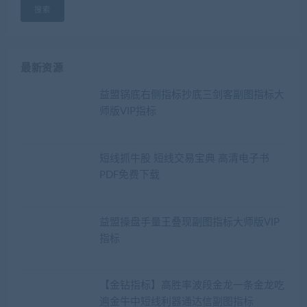
搜索
最新资源
益盟锅底右侧指标抄底三剑客副图指标大
师版VIP指标
短线抓牛股 短线交易宝典 高清电子书
PDF免费下载
益盟操盘手量王叠现副图指标大师版VIP
指标
【金钻指标】高胜率波段金龙一条金龙吃
遍金牛中短线利器通达信副图指标