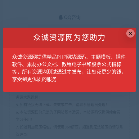
QQ咨询
×
众诚资源网为您助力
公告：10钻=1元
1. 本站所有资源来源于用户上传和网络，如有侵权请邮件联系站
长！
众诚资源网提供精品PHP网站源码、主题模板、插件
2. 分享目的仅供大家学习和交流，您必须在下载后24小时内删
软件、素材办公文档、教程电子书和股票公式指标
除！
等，所有资源均测试通过才发布，让您花更少的钱，
3. 不得使用于非法商业用途，不得违反国家法律。否则后果自
享受到更优质的服务！
负！
4. 本站提供的源码、模板、插件等等其他资源，都不包含技术服
务请大家谅解！
5. 如有链接无法下载、失效或广告，请联系管理员处理！
6. 本站资源售价只是为了网站基本运营，本站源码仅提供给会员
学习使用！
7. 如遇到加密压缩包，请使用360解压，如遇到无法解压的请联系
管理员！