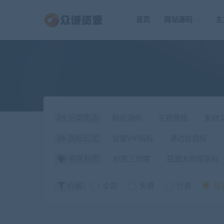
首页
网站源码
主
分类筛选
网站源码
主题模板
素材
指标公式
益盟VIP指标
通达信指标
相关标签
抄底三剑客
益盟大师版指标
价格
全部
免费
付费
钻