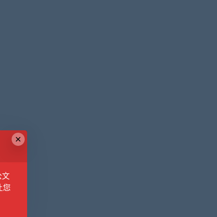
×
公文
让您