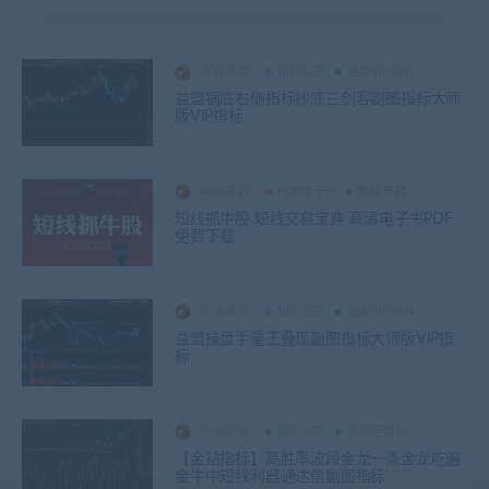
众诚资源
指标公式
益盟VIP指标
益盟锅底右侧指标抄底三剑客副图指标大师
版VIP指标
众诚资源
PDF电子书
教程书籍
短线抓牛股 短线交易宝典 高清电子书PDF
免费下载
众诚资源
指标公式
益盟VIP指标
益盟操盘手量王叠现副图指标大师版VIP指
标
众诚资源
指标公式
通达信指标
【金钻指标】高胜率波段金龙一条金龙吃遍
金牛中短线利器通达信副图指标