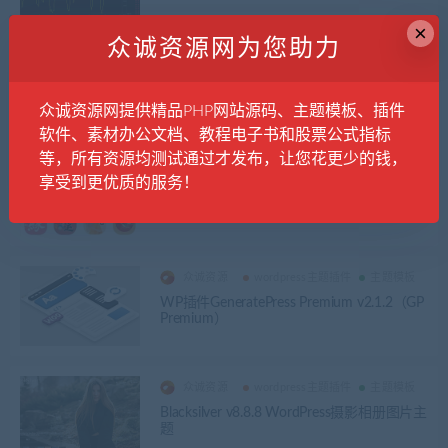
×
众诚资源网为您助力
众诚资源
小程序源码
网站源码
仿京细菜谱微信小程序源码云开发菜谱微信
小程序源码
众诚资源网提供精品PHP网站源码、主题模板、插件
软件、素材办公文档、教程电子书和股票公式指标
等，所有资源均测试通过才发布，让您花更少的钱，
众诚资源
精品源码
网站源码
享受到更优质的服务！
全新2022年付费测算系统完整版完美对接支
付结算
众诚资源
wordpress主题插件
主题模板
WP插件GeneratePress Premium v​​2.1.2（GP
Premium）
众诚资源
wordpress主题插件
主题模板
Blacksilver v8.8.8 WordPress摄影相册图片主
题