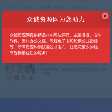
全部
免费
付费
钻石免费
钻石优惠
×
发布日期
修改时间
评论数量
随机
热度
众诚资源网为您助力
众诚资源网提供精品PHP网站源码、主题模板、插件
众诚资源
小程序源码
网站源码
软件、素材办公文档、教程电子书和股票公式指标
仿京细菜谱微信小程序源码云开发菜谱微信
小程序源码
等，所有资源均测试通过才发布，让您花更少的钱，
享受到更优质的服务！
众诚资源
精品源码
网站源码
全新2022年付费测算系统完整版完美对接支
付结算